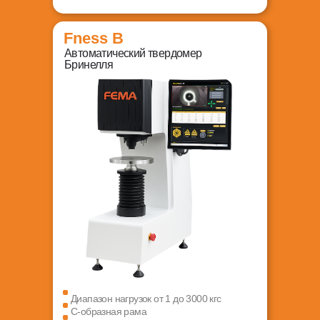
Fness B
Автоматический твердомер
Бринелля
Диапазон нагрузок от 1 до 3000 кгс
С-образная рама