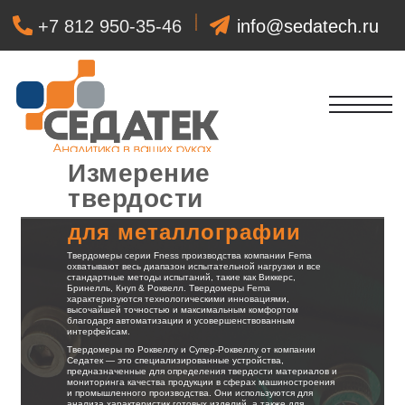
+7 812 950-35-46
info@sedatech.ru
+7 931 380-15
Измерение
твердости
для металлографии
Твердомеры серии Fness производства компании Fema
охватывают весь диапазон испытательной нагрузки и все
стандартные методы испытаний, такие как Виккерс,
Бринелль, Кнуп & Роквелл. Твердомеры Fema
характеризуются технологическими инновациями,
высочайшей точностью и максимальным комфортом
благодаря автоматизации и усовершенствованным
интерфейсам.
Твердомеры по Роквеллу и Супер-Роквеллу от компании
Седатек — это специализированные устройства,
предназначенные для определения твердости материалов и
мониторинга качества продукции в сферах машиностроения
и промышленного производства. Они используются для
анализа характеристик готовых изделий, а также для