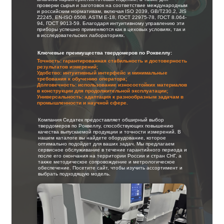
Скачать
проверки сырья и заготовок на соответствие международным
и российским нормативам, включая ISO 2039, GB/T230.2, JIS
Z2245, EN-ISO 6508, ASTM E-18, ГОСТ 22975-78, ГОСТ 8.064-
каталог
94, ГОСТ 9013-59. Благодаря интуитивному управлению эти
приборы успешно применяются как в цеховых условиях, так и
в исследовательских лабораториях.
Ключевые преимущества твердомеров по Роквеллу:
Точность: гарантированная стабильность и достоверность
результатов измерений;
Удобство: интуитивный интерфейс и минимальные
требования к обучению оператора;
Долговечность: использование износостойких материалов
в конструкции для продолжительной эксплуатации;
Универсальность: адаптация к разнообразным задачам в
промышленности и научной сфере.
Компания Седатек предоставляет обширный выбор
твердомеров по Роквеллу, способствующих повышению
качества выпускаемой продукции и точности измерений. В
нашем каталоге вы найдете оборудование, которое
оптимально подойдет для ваших задач. Мы предлагаем
сервисное обслуживание в течение гарантийного периода и
после его окончания на территории России и стран СНГ, а
также методическое сопровождение и метрологическое
обеспечение. Посетите сайт, чтобы изучить ассортимент и
выбрать подходящую модель.