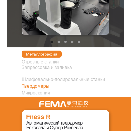
Металлография
Отрезные станки
Запрессовка и заливка
Шлифовально-полировальные станки
Твердомеры
Микроскопия
Fness R
Автоматический твердомер
Роквелла и Супер-Роквелла