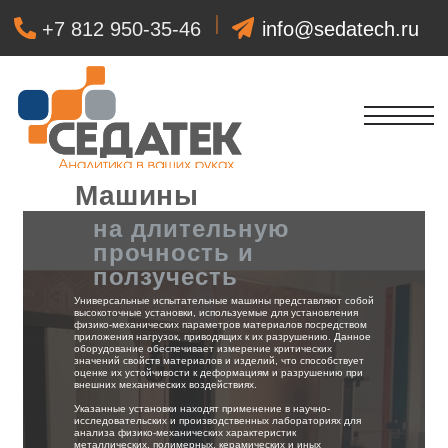
+7 812 950-35-46
info@sedatech.ru
+7 931 380-15
Машины
на длительную
прочность и
ползучесть
Универсальные испытательные машины представляют собой
высокоточные установки, используемые для установления
физико-механических параметров материалов посредством
приложения нагрузок, приводящих к их разрушению. Данное
оборудование обеспечивает измерение критических
значений свойств материалов и изделий, что способствует
оценке их устойчивости к деформациям и разрушению при
внешних механических воздействиях.
Указанные установки находят применение в научно-
исследовательских и производственных лабораториях для
анализа физико-механических характеристик
металлических, полимерных, керамических и иных